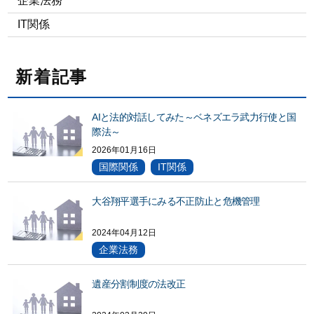
企業法務
IT関係
新着記事
AIと法的対話してみた～ベネズエラ武力行使と国
際法～
2026年01月16日
国際関係
IT関係
大谷翔平選手にみる不正防止と危機管理
2024年04月12日
企業法務
遺産分割制度の法改正