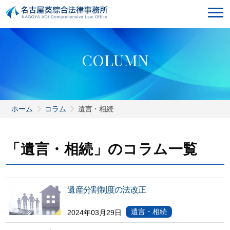
C
O
L
U
M
N
ホーム
コラム
遺言・相続
「遺言・相続」のコラム一覧
遺産分割制度の法改正
遺言・相続
2024年03月29日