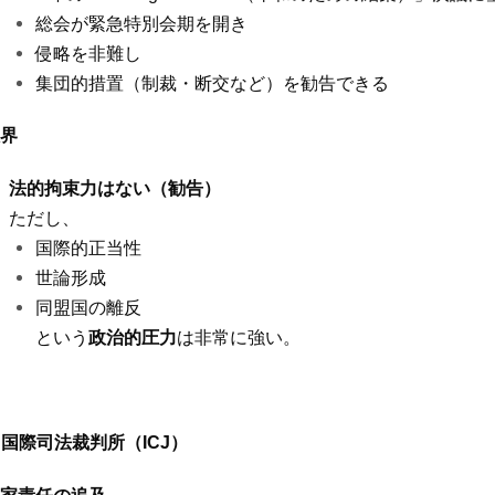
総会が緊急特別会期を開き
侵略を非難し
集団的措置（制裁・断交など）を勧告できる
界
法的拘束力はない（勧告）
ただし、
国際的正当性
世論形成
同盟国の離反
という
政治的圧力
は非常に強い。
. 国際司法裁判所（
ICJ
）