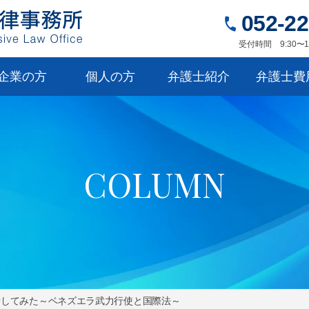
052-22
受付時間 9:30〜1
企業の方
個人の方
弁護士紹介
弁護士費
C
O
L
U
M
N
話してみた～ベネズエラ武力行使と国際法～