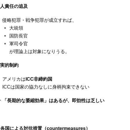
人責任の追及
侵略犯罪・戦争犯罪が成立すれば、
大統領
国防長官
軍司令官
が理論上は対象になりうる。
実的制約
アメリカは
ICC
非締約国
ICC
は国家の協力なしに身柄拘束できない

「長期的な萎縮効果」はあるが、即効性は乏しい
. 各国による対抗措置（
countermeasures
）