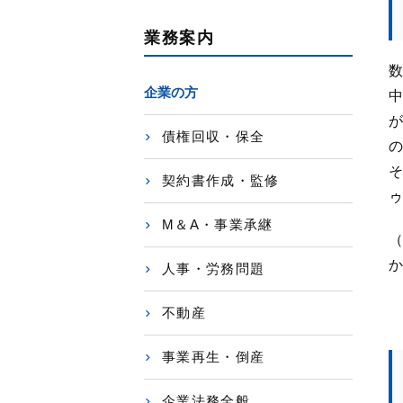
業務案内
数
企業の方
中
が
債権回収・保全
の
そ
契約書作成・監修
ゥ
M＆A・事業承継
（
か
人事・労務問題
不動産
事業再生・倒産
企業法務全般