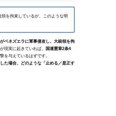
統領を拘束しているが、このような明
がベネズエラに軍事侵攻し、大統領を拘
が現実に起きていれば、
国連憲章
2
条
4
撃を与えているはずです。
した場合、どのような「止める／是正す