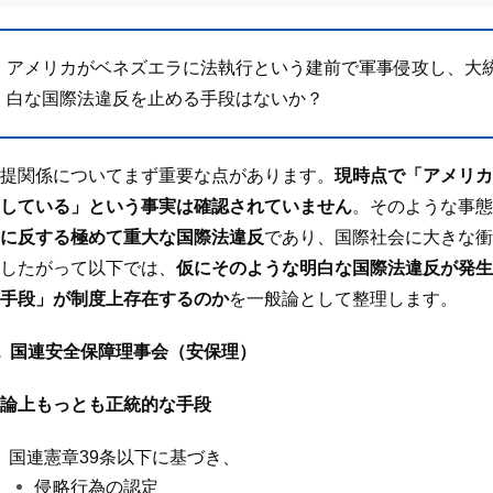
アメリカがベネズエラに法執行という建前で軍事侵攻し、大
白な国際法違反を止める手段はないか？
提関係についてまず重要な点があります。
現時点で「アメリカ
している」という事実は確認されていません
。そのような事態
に反する極めて重大な国際法違反
であり、国際社会に大きな衝
したがって以下では、
仮にそのような明白な国際法違反が発生
手段」が制度上存在するのか
を一般論として整理します。
1. 国連安全保障理事会（安保理）
論上もっとも正統的な手段
国連憲章
39
条以下に基づき、
侵略行為の認定