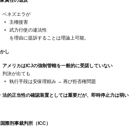
家責任の追及
ベネズエラが
主権侵害
武力行使の違法性
を理由に提訴することは理論上可能。
かし
アメリカは
ICJ
の強制管轄を一般的に受諾していない
判決が出ても
執行手段は安保理頼み
→
再び拒否権問題

法的正当性の確認装置としては重要だが、即時停止力は弱い
. 国際刑事裁判所（
ICC
）