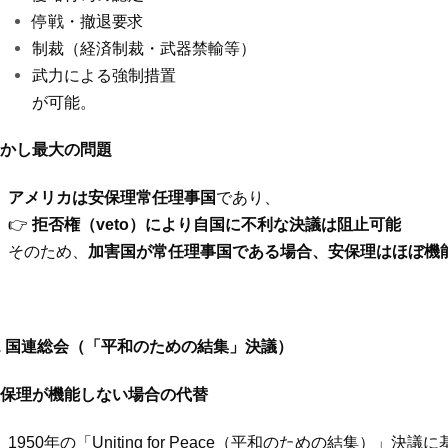
停戦・撤退要求
制裁（経済制裁・武器禁輸等）
武力による強制措置
が可能。
かし最大の問題
アメリカは安保理常任理事国
であり、
👉
拒否権（
veto
）により自国に不利な決議は阻止可能
そのため、
加害国が常任理事国である場合、安保理はほぼ機
2. 国連総会（「平和のための結集」決議）
保理が機能しない場合の代替
1950
年の「
Uniting for Peace
（平和のための結集）」決議に