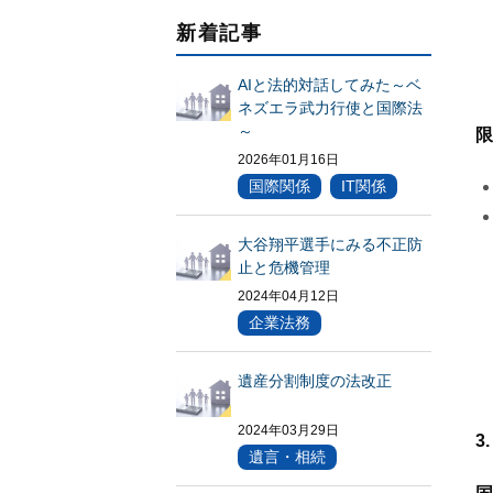
新着記事
AIと法的対話してみた～ベ
ネズエラ武力行使と国際法
～
限
2026年01月16日
国際関係
IT関係
大谷翔平選手にみる不正防
止と危機管理
2024年04月12日
企業法務
遺産分割制度の法改正
2024年03月29日
3
遺言・相続