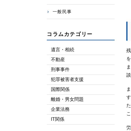
一般民事
コラムカテゴリー
遺言・相続
残
を
不動産
ま
刑事事件
談
犯罪被害者支援
ま
国際関係
す
離婚・男女問題
た
企業法務
こ
IT関係
労