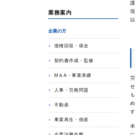
護
現
業務案内
以
企業の方
債権回収・保全
契約書作成・監修
M＆A・事業承継
労
せ
人事・労務問題
も
め
不動産
す
事業再生・倒産
本
企業法務全般
に