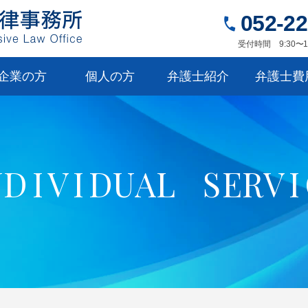
052-22
受付時間 9:30〜1
企業の方
個人の方
弁護士紹介
弁護士費
N
D
I
V
I
D
U
A
L
S
E
R
V
I