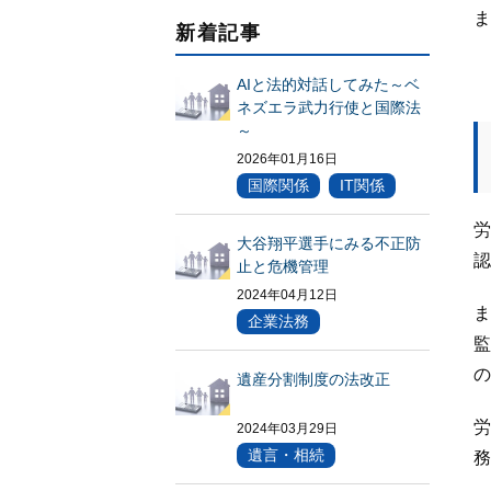
ま
新着記事
AIと法的対話してみた～ベ
ネズエラ武力行使と国際法
～
2026年01月16日
国際関係
IT関係
労
大谷翔平選手にみる不正防
認
止と危機管理
2024年04月12日
ま
企業法務
監
の
遺産分割制度の法改正
労
2024年03月29日
遺言・相続
務