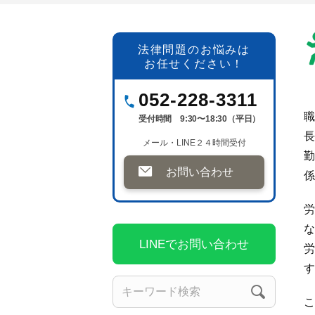
法律問題のお悩みは
お任せください！
052-228-3311
職
受付時間 9:30〜18:30（平日）
長
メール・LINE２４時間受付
勤
お問い合わせ
係
労
な
LINEでお問い合わせ
労
す
こ