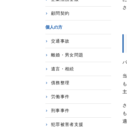
さ
顧問契約
個人の方
交通事故
離婚・男女問題
パ
遺言・相続
当
債務整理
も
主
労働事件
さ
刑事事件
も
適
犯罪被害者支援