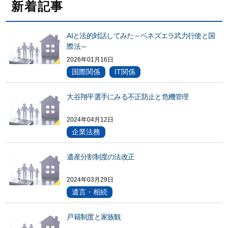
新着記事
AIと法的対話してみた～ベネズエラ武力行使と国
際法～
2026年01月16日
国際関係
IT関係
大谷翔平選手にみる不正防止と危機管理
2024年04月12日
企業法務
遺産分割制度の法改正
2024年03月29日
遺言・相続
戸籍制度と家族観