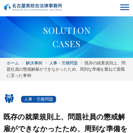
S
O
L
U
T
I
O
N
C
A
S
E
S
ホーム
解決事例
人事・労務問題
既存の就業規則上、問
題社員の懲戒解雇ができなかったため、周到な準備を重ねて退職
に至った事例
人事・労務問題
既存の就業規則上、問題社員の懲戒解
雇ができなかったため、周到な準備を